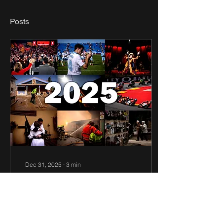
Posts
Dec 31, 2025
∙
3
min
Mirar de frente: mi
resumen del 2025
Un recorrido personal por